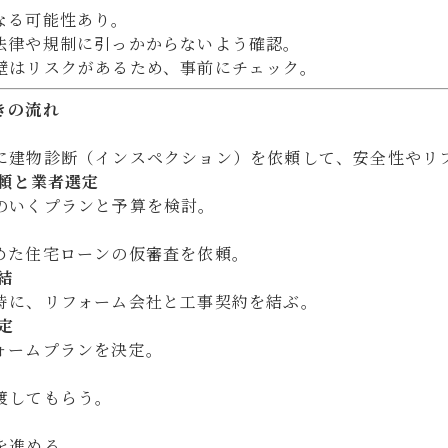
なる可能性あり。
法律や規制に引っかからないよう確認。
壁はリスクがあるため、事前にチェック。
きの流れ
に建物診断（インスペクション）を依頼して、安全性やリ
依頼と業者選定
のいくプランと予算を検討。
めた住宅ローンの仮審査を依頼。
結
時に、リフォーム会社と工事契約を結ぶ。
定
ォームプランを決定。
渡してもらう。
を進める。